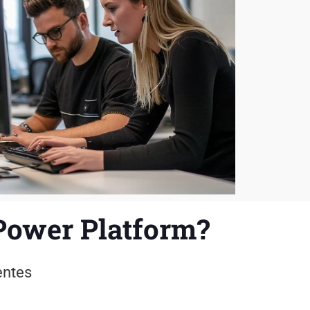
Power Platform
?
entes