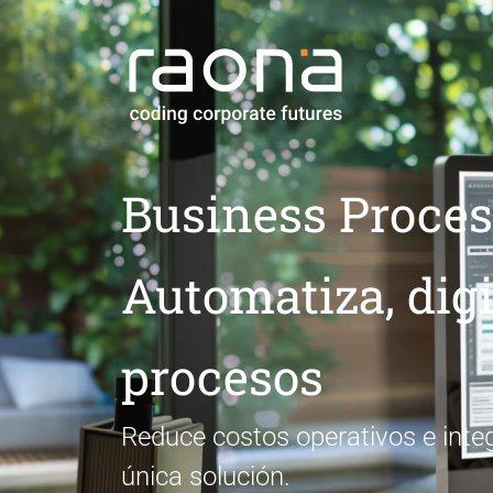
Business Proces
Automatiza, digi
procesos
Reduce costos operativos e integ
única solución.