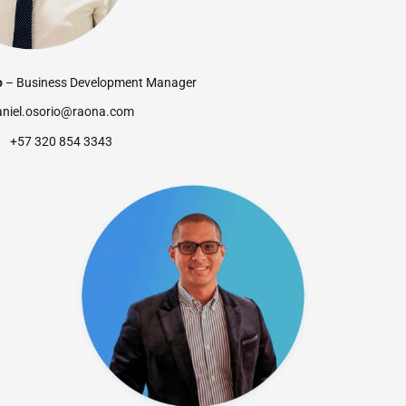
o
– Business Development Manager
aniel.osorio@raona.com
+57 320 854 3343