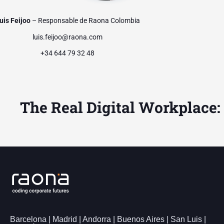
uis Feijoo
– Responsable de Raona Colombia
luis.feijoo@raona.com
+34 644 79 32 48
The Real Digital Workplace:
Barcelona | Madrid | Andorra | Buenos Aires | San Luis |