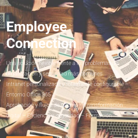
Employee
Connection
Una solución flexible frente a los problemas de
organización y seguridad más comunes
Intranet personalizada y totalmente configurable –
Entorno Office 365
Aprobación y flujos de trabajo – Transformación
digital – Eficiencia y seguridad – Formación