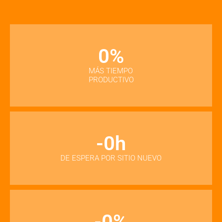
0
%
MÁS TIEMPO
PRODUCTIVO
-
0
h
DE ESPERA POR SITIO NUEVO
-
0
%