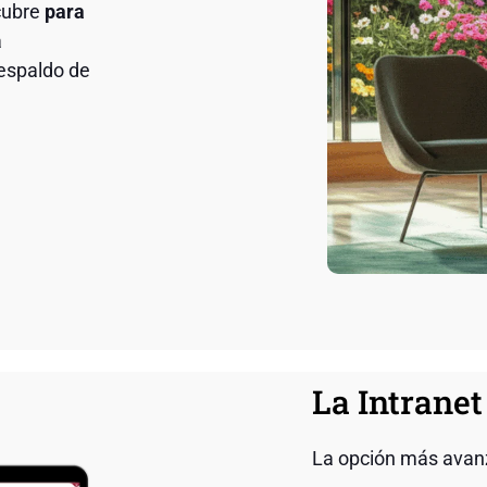
cubre
para
a
respaldo de
La Intrane
La opción más ava