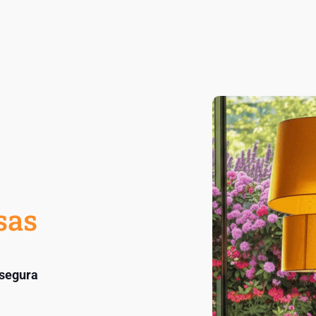
sas
 segura