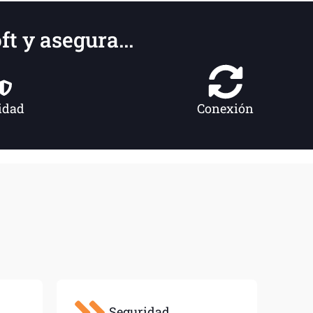
t y asegura...
idad
Conexión
Seguridad