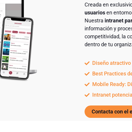
Creada en exclusivi
usuarios
en entornos
Nuestra
intranet pa
información y proce
competitividad, la 
dentro de tu organiz
Diseño atractiv
Best Practices d
Mobile Ready: D
Intranet potenci
Contacta con el 