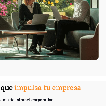
t que
impulsa tu empresa
nzada de
intranet corporativa.