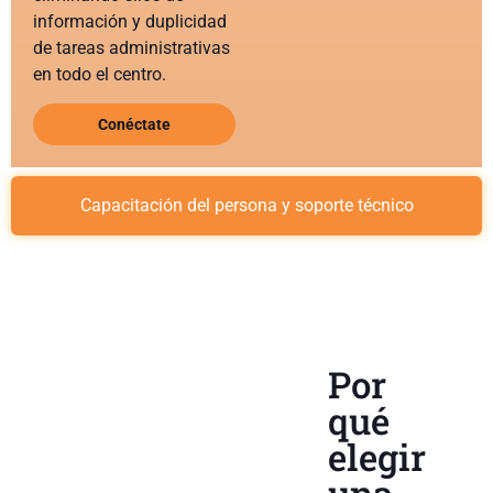
información y duplicidad
de tareas administrativas
en todo el centro.
Conéctate
Capacitación del persona y soporte técnico
Por
qué
elegir