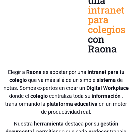
una
intranet
para
colegios
con
Raona
Elegir a
Raona
es apostar por una
intranet para tu
colegio
que va más allá de un simple
sistema
de
notas. Somos expertos en crear un
Digital Workplace
donde el
colegio
centraliza toda su
información
,
transformando la
plataforma educativa
en un motor
de productividad real.
Nuestra
herramienta
destaca por su
gestión
documental
, permitiendo que cada
profesor
trabaje