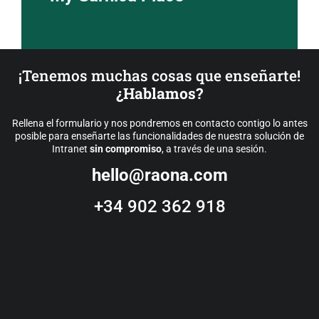
¡Tenemos muchas cosas que enseñarte!
¿Hablamos?
Cargar más
Rellena el formulario y nos pondremos en contacto contigo lo antes
posible para enseñarte las funcionalidades de nuestra solución de
No data was found
Intranet
sin compromiso
, a través de una sesión.
hello@raona.com
+34 902 362 918