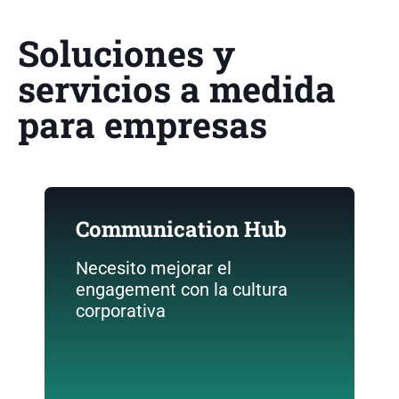
Soluciones y
servicios a medida
para empresas
Communication Hub
Genera contenidos accesibles desde
cualquier lugar fácilmente y mide sus
Necesito mejorar el
resultados. Crea audiencias,
engagement con la cultura
personaliza alertas y notificaciones
corporativa
para cada usuario. Y conecta a tus
empleados con la actualidad de la
organización.