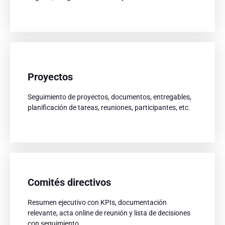
Proyectos
Proyectos
Seguimiento de proyectos, documentos, entregables,
Seguimiento de proyectos, documentos, entregables,
planificación de tareas, reuniones, participantes, etc.
planificación de tareas, reuniones, participantes, etc.
Comités directivos
Comités directivos
Resumen ejecutivo con KPIs, documentación
Resumen ejecutivo con KPIs, documentación
relevante, acta online de reunión y lista de decisiones
relevante, acta online de reunión y lista de decisiones
con seguimiento.
con seguimiento.