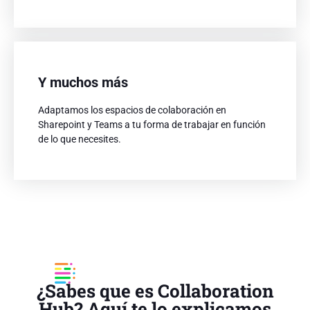
Y muchos más
Y muchos más
Adaptamos los espacios de colaboración en
Adaptamos los espacios de colaboración en
Sharepoint y Teams a tu forma de trabajar en función
Sharepoint y Teams a tu forma de trabajar en función
de lo que necesites.
de lo que necesites.
¿Sabes que es Collaboration
Hub? Aquí te lo explicamos