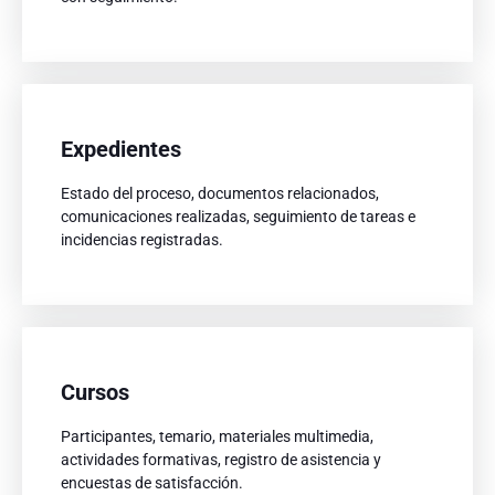
Expedientes
Expedientes
Estado del proceso, documentos relacionados,
Estado del proceso, documentos relacionados,
comunicaciones realizadas, seguimiento de tareas e
comunicaciones realizadas, seguimiento de tareas e
incidencias registradas.
incidencias registradas.
Cursos
Cursos
Participantes, temario, materiales multimedia,
Participantes, temario, materiales multimedia,
actividades formativas, registro de asistencia y
actividades formativas, registro de asistencia y
encuestas de satisfacción.
encuestas de satisfacción.