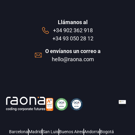
Llámanos al
+34 902 362 918
+34 93 050 28 12
O envíanos un correo a
hello@raona.com
Barcelona
Madrid
San Luis
Buenos Aires
Andorra
Bogotá