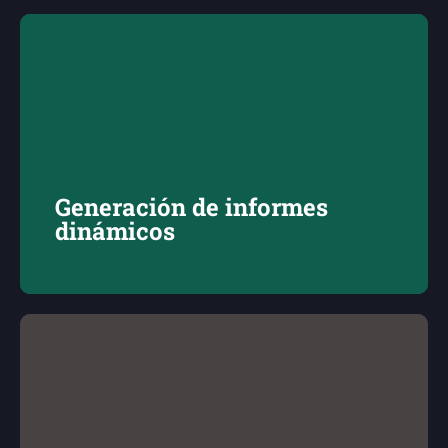
Generación de informes
dinámicos
Define y valida (con los Key Users) los indicadores y
tipos de informes para implementarlos en Power BI
mediante un modelo de trabajo Scrum. Y facilita la
comprensión de los datos.
Generación de informes
dinámicos
Formación a medida
Realiza sesiones de formación regulares y acompaña
el desarrollo de nuevos dashboards para resolver
dudas y proponer soluciones. (Tramitamos la