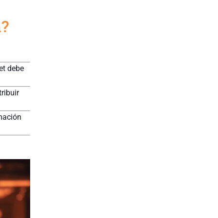
a?
net debe
ribuir
mación