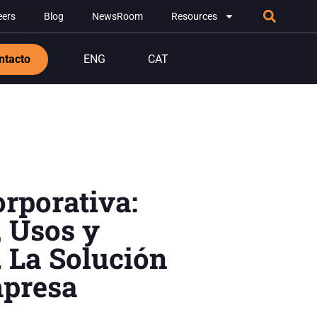
eers
Blog
NewsRoom
Resources
ntacto
ENG
CAT
orporativa:
, Usos y
. La Solución
mpresa