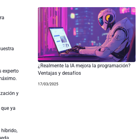
ra
nuestra
¿Realmente la IA mejora la programación?
s experto
Ventajas y desafíos
 máximo.
17/03/2025
ización y
 que ya
híbrido,
ueda