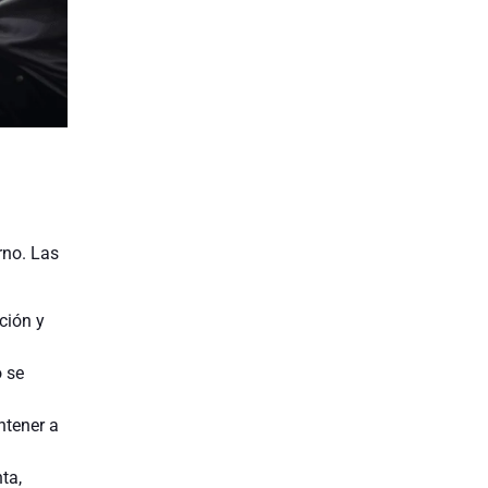
rno. Las
ción y
o se
ntener a
ta,