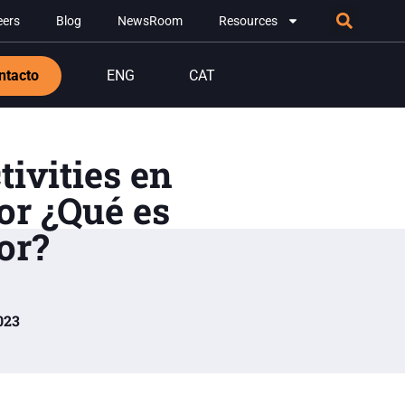
eers
Blog
NewsRoom
Resources
ntacto
ENG
CAT
ivities en
or ¿Qué es
or?
023