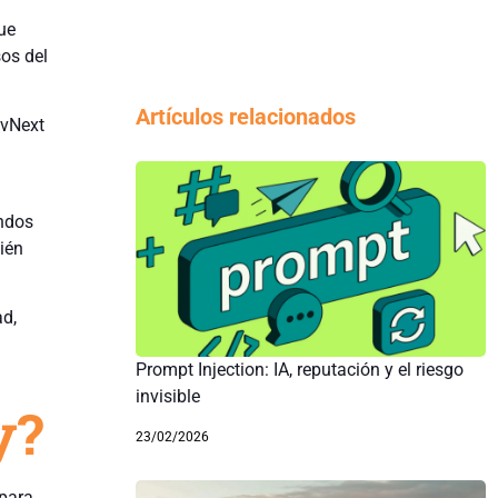
ue
os del
Artículos relacionados
 vNext
andos
ién
ad,
Prompt Injection: IA, reputación y el riesgo
invisible
y?
23/02/2026
 para