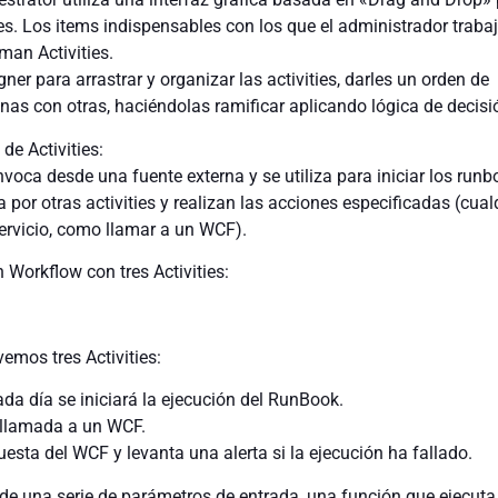
s. Los items indispensables con los que el administrador traba
man Activities.
gner para arrastrar y organizar las activities, darles un orden de
as con otras, haciéndolas ramificar aplicando lógica de decisió
de Activities:
invoca desde una fuente externa y se utiliza para iniciar los runb
ca por otras activities y realizan las acciones especificadas (cual
servicio, como llamar a un WCF).
Workflow con tres Activities:
vemos tres Activities:
ada día se iniciará la ejecución del RunBook.
 llamada a un WCF.
puesta del WCF y levanta una alerta si la ejecución ha fallado.
de una serie de parámetros de entrada, una función que ejecuta