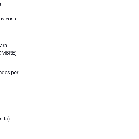
a
s con el
Para
(NOMBRE)
sados por
mita).