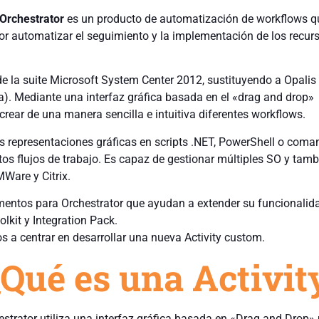
Orchestrator
es un producto de automatización de workflows q
or automatizar el seguimiento y la implementación de los recurs
de la suite Microsoft System Center 2012, sustituyendo a Opalis
a). Mediante una interfaz gráfica basada en el «drag and drop»
crear de una manera sencilla e intuitiva diferentes workflows.
as representaciones gráficas en scripts .NET, PowerShell o com
os flujos de trabajo. Es capaz de gestionar múltiples SO y tamb
Ware y Citrix.
entos para Orchestrator que ayudan a extender su funcionalid
lkit y Integration Pack.
s a centrar en desarrollar una nueva Activity custom.
Qué es una Activit
trator utiliza una interfaz gráfica basada en «Drag and Drop»