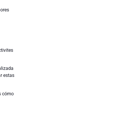
lores
tivites
alizada
r estas
os cómo