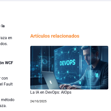
 la
Artículos relacionados
raza en
ados.
ción WCF
r con
el Fault
La IA en DevOps: AIOps
el método
24/10/2025
aza.