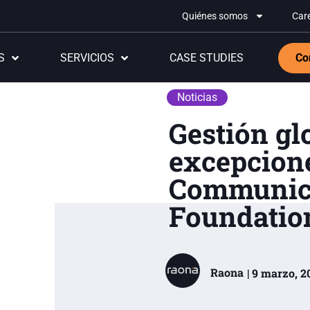
Quiénes somos
Car
S
SERVICIOS
CASE STUDIES
Co
Noticias
Gestión gl
excepcion
Communic
Foundatio
Raona
| 9 marzo, 2