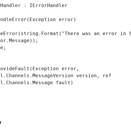
Handler : IErrorHandler

or.Message));

l.Channels.MessageVersion version, ref 
l.Channels.Message fault)

r