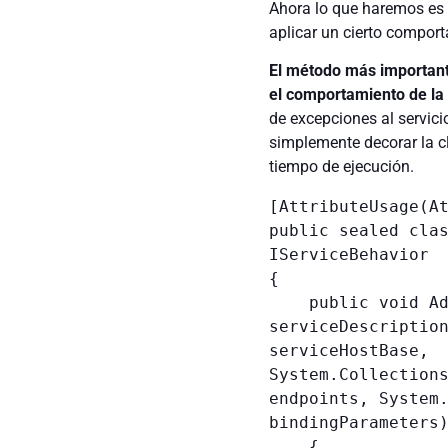
Ahora lo que haremos es c
aplicar un cierto comport
El método más important
el comportamiento de la 
de excepciones al servic
simplemente decorar la cl
tiempo de ejecución.
[AttributeUsage(At
public sealed clas
IServiceBehavior

{

    public void AddBindingParameters(ServiceDescription 
serviceDescription
serviceHostBase, 
System.Collections
endpoints, System.
bindingParameters)
    {
