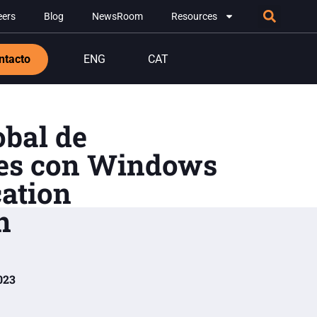
eers
Blog
NewsRoom
Resources
ntacto
ENG
CAT
obal de
es con Windows
ation
n
023