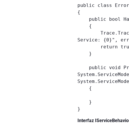
public class Error
{

    public bool HandleError(Exception error)

    {

        Trace.TraceError(string.Format("There was an error in SMS 
Service: {0}", err
        return true;

    }

    public void ProvideFault(Exception error, 
System.ServiceMode
System.ServiceMode
    {

    }

Interfaz IServiceBehavio