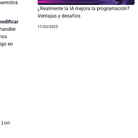
permitirá
¿Realmente la IA mejora la programación?
Ventajas y desafíos
modificar
17/03/2025
handler
amos
igo en
ion 