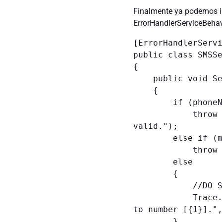
Finalmente ya podemos im
ErrorHandlerServiceBehav
[ErrorHandlerServi
public class SMSSe
{

    public void SendSMS(int phoneNumber, string message)

    {

        if (phoneNumber < 600000000 || phoneNumber > 699999999)

            throw new Exception("Provided telephone number is not 
valid.");

        else if (message.Length > 140)

            throw new Exception("Message is too long");

        else

        {

            //DO SOME MAGIC STUFF TO SEND THE MESSAGE

            Trace.TraceInformation(string.Format("Message [{0}] sent 
to number [{1}].",
        }
