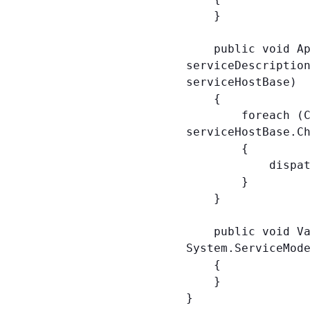
    }

    public void ApplyDispatchBehavior(ServiceDescription 
serviceDescription
serviceHostBase)

    {

        foreach (ChannelDispatcher dispatcher in 
serviceHostBase.Ch
        {

            dispatcher.ErrorHandlers.Add(new ErrorHandler());

        }

    }

    public void Validate(ServiceDescription serviceDescription, 
System.ServiceMode
    {

    }
