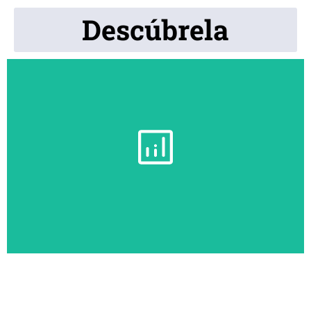
Descúbrela
Aumenta la eficiencia de los usuarios con soluciones
basadas en tecnología Microsoft 365 y adaptadas a tus
necesidades.