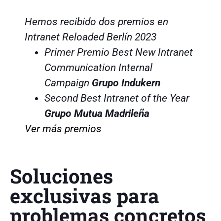
Hemos recibido dos premios en
C
Intranet Reloaded Berlín 2023
D
Primer Premio Best New Intranet
c
Communication Internal
i
Campaign
Grupo Indukern
e
Second Best Intranet of the Year
e
Grupo Mutua Madrileña
Ver más premios
Soluciones
exclusivas para
problemas concretos