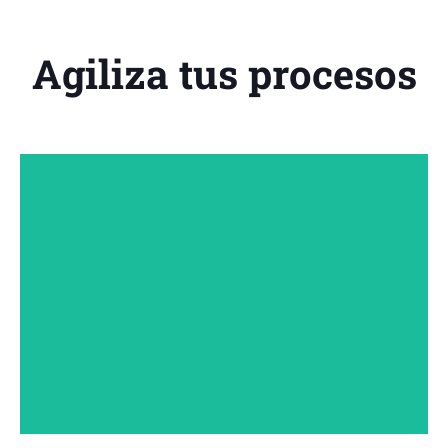
Agiliza tus procesos
Impulsa el crecimiento de los empleados y consigue
más ideas para lanzar nuevos productos y servicios en
menos tiempo.