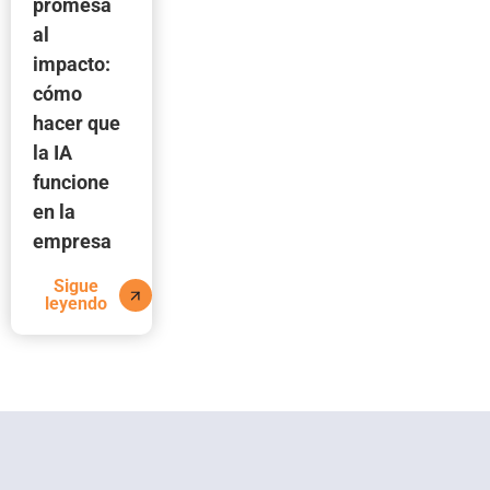
promesa
al
impacto:
cómo
hacer que
la IA
funcione
en la
empresa
Sigue
leyendo