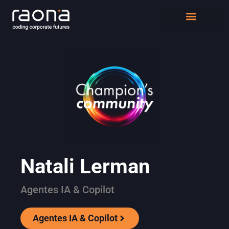
DIGITAL WORKPLACE
QUIÉNES SOMOS
Natali Lerman
Agentes IA & Copilot
Agentes IA & Copilot