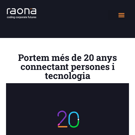
La intranet corporativa más avanzada del mercado y única
en el sector.
DIGITAL WORK
QUIÉNES SOMOS
Portem més de 20 anys
connectant persones i
tecnologia