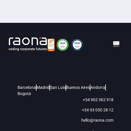
Barcelona
Madrid
San Luis
Buenos Aires
Andorra
Bogotá
+34 902 362 918
+34 93 050 28 12
hello@raona.com