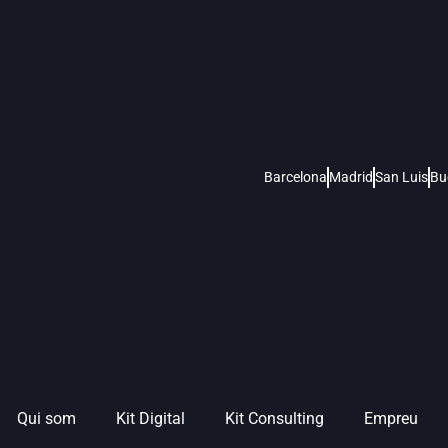
Barcelona
Madrid
San Luis
Bu
Qui som
Kit Digital
Kit Consulting
Empreu