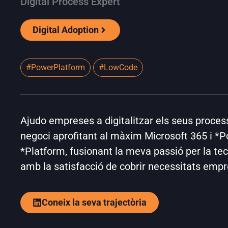
Digital Process Expert
Digital Adoption
#PowerPlatform
#LowCode
Ajudo empreses a digitalitzar els seus proces
negoci aprofitant al màxim Microsoft 365 i *
*Platform, fusionant la meva passió per la te
amb la satisfacció de cobrir necessitats empr
Coneix la seva trajectòria