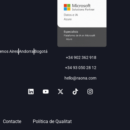
enos Aires
Andorra
Bogotá
+34 902 362 918
+34 93 050 28 12
hello@raona.com
Contacte
Política de Qualitat