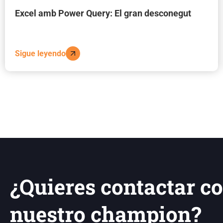
Excel amb Power Query: El gran desconegut
Sigue leyendo
¿Quieres contactar c
nuestro champion?