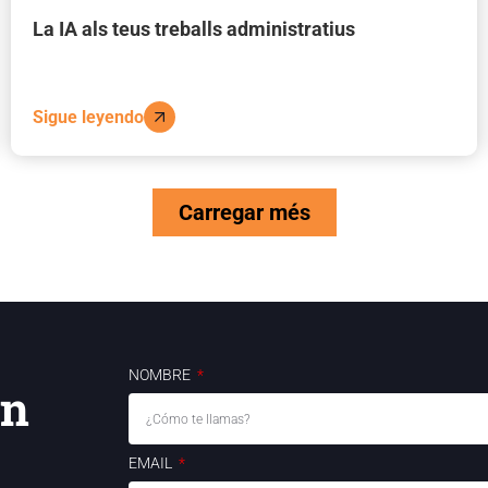
La IA als teus treballs administratius
Sigue leyendo
Carregar més
NOMBRE
on
EMAIL