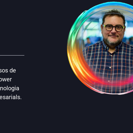
sos de
Power
cnologia
esarials.