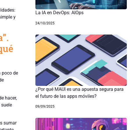
lidades:
La IA en DevOps: AIOps
simple y
24/10/2025
”.
qué
n poco de
de
¿Por qué MAUI es una apuesta segura para
el futuro de las apps móviles?
de hacer,
 suele
09/09/2025
es sumar
ortante