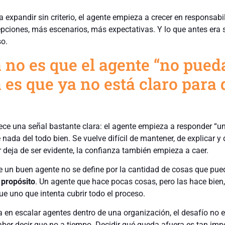
expandir sin criterio, el agente empieza a crecer en responsabi
ciones, más escenarios, más expectativas. Y lo que antes era 
so.
 no es que el agente “no pueda
 es que ya no está claro para 
ece una señal bastante clara: el agente empieza a responder “u
 nada del todo bien. Se vuelve difícil de mantener, de explicar y 
r deja de ser evidente, la confianza también empieza a caer.
e un buen agente no se define por la cantidad de cosas que pue
u
propósito
. Un agente que hace pocas cosas, pero las hace bien,
e uno que intenta cubrir todo el proceso.
a en escalar agentes dentro de una organización, el desafío no 
ber decir que no a tiempo. Decidir qué queda afuera es tan imp