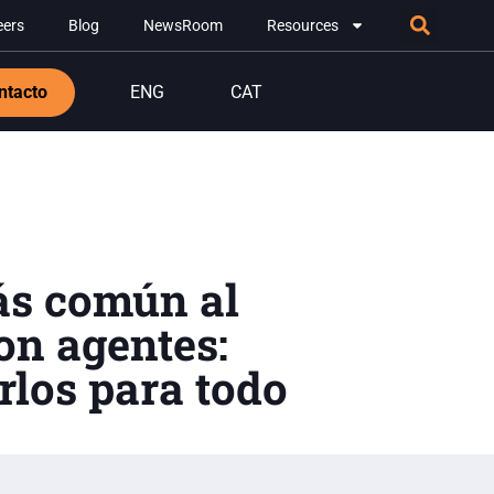
eers
Blog
NewsRoom
Resources
ntacto
ENG
CAT
ás común al
on agentes:
rlos para todo