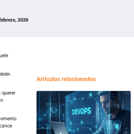
 febrero, 2026
uele
mbién
Artículos relacionados
: querer
go
n momento
lcance