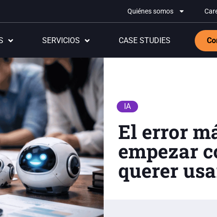
Quiénes somos
Car
S
SERVICIOS
CASE STUDIES
Co
IA
El error m
empezar c
querer usa