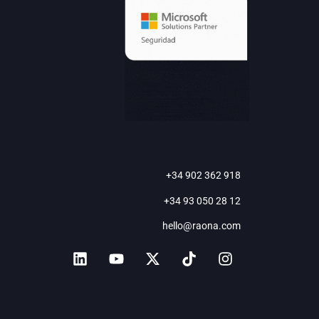
+34 902 362 918
+34 93 050 28 12
hello@raona.com