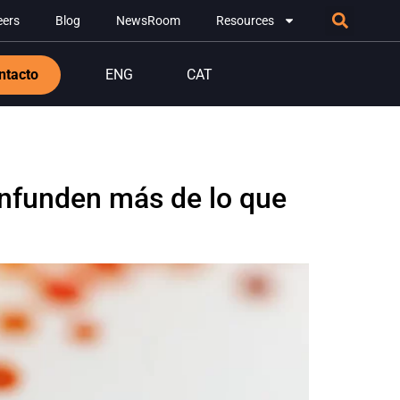
eers
Blog
NewsRoom
Resources
ntacto
ENG
CAT
onfunden más de lo que