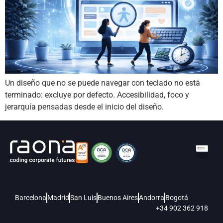
Un diseño que no se puede navegar con teclado no está
terminado: excluye por defecto. Accesibilidad, foco y
jerarquía pensadas desde el inicio del diseño.
Barcelona
Madrid
San Luis
Buenos Aires
Andorra
Bogotá
+34 902 362 918