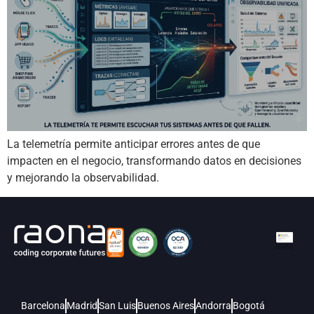
La telemetría permite anticipar errores antes de que
impacten en el negocio, transformando datos en decisiones
y mejorando la observabilidad.
Barcelona
Madrid
San Luis
Buenos Aires
Andorra
Bogotá