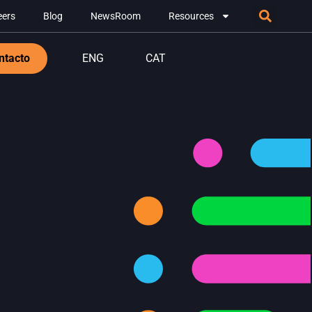
eers
Blog
NewsRoom
Resources
ntacto
ENG
CAT