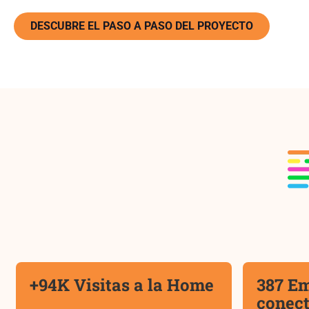
DESCUBRE EL PASO A PASO DEL PROYECTO
+94K Visitas a la Home
387 E
conec