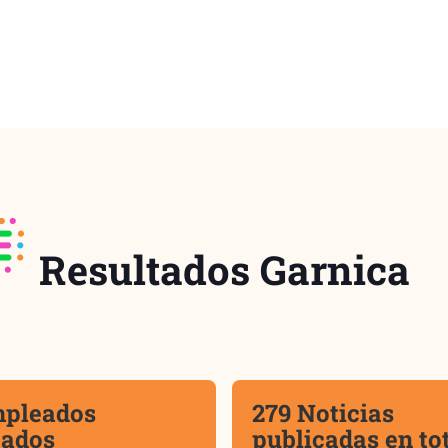
Resultados Garnica
mpleados
279 Noticias
tados
publicadas en to