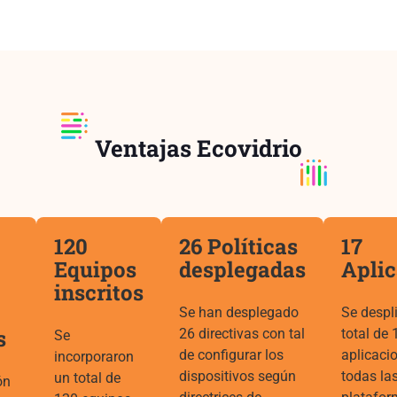
Ventajas Ecovidrio
120
26 Políticas
17
Equipos
desplegadas
Aplic
inscritos
Se han desplegado
Se despl
s
26 directivas con tal
total de 
Se
de configurar los
aplicaci
incorporaron
dispositivos según
todas la
un total de
ón