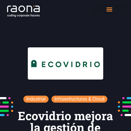
DIGITAL WORKPLACE
QUIÉNES SOMOS
Industrial
Infraestructuras & Cloud
Ecovidrio mejora
la gestión de