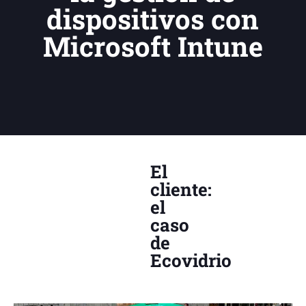
dispositivos con
Microsoft Intune
El
cliente:
el
caso
de
Ecovidrio