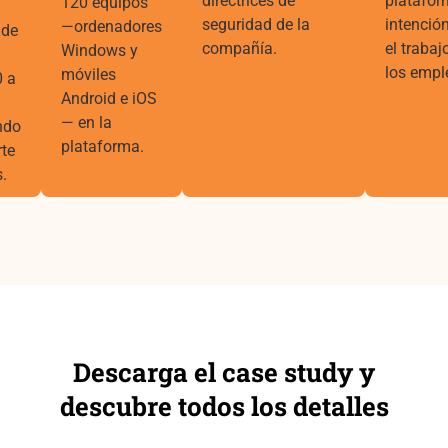
directrices de
platafor
120 equipos
seguridad de la
intención
—ordenadores
 de
compañía.
el trabaj
Windows y
los empl
móviles
0 a
Android e iOS
— en la
ndo
plataforma.
te
.
Descarga el case study y
descubre todos los detalles