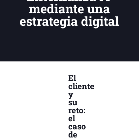
mediante una
estrategia digital
El
cliente
y
su
reto:
el
caso
de