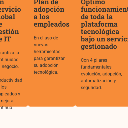
n
Plan de
Óptimo
ervicio
adopción
funcionamien
lobal
a los
de toda la
e
empleados
plataforma
estión
tecnológica
e IT
bajo un servic
En el uso de
gestionado
nuevas
herramientas
rantiza la
para garantizar
ntinuidad
Con 4 pilares
su adopción
l negocio,
fundamentales:
tecnológica.
evolución, adopción,
oductividad
automatización y
 los
seguridad.
pleados y
 mejora
ntinua.