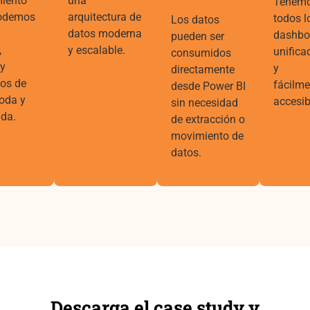
iento
una
Tenem
podemos
arquitectura de
todos l
Los datos
datos moderna
dashbo
pueden ser
,
y escalable.
unifica
consumidos
 y
y
directamente
los de
fácilme
desde Power BI
oda y
accesib
sin necesidad
da.
de extracción o
movimiento de
datos.
Descarga el case study y