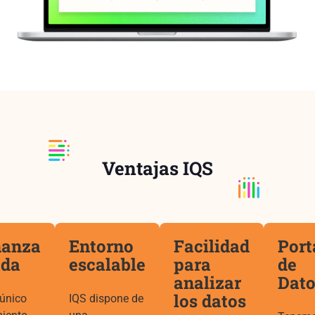
Ventajas IQS
nanza
Entorno
Facilidad
Port
ada
escalable
para
de
analizar
Dato
los datos
 único
IQS dispone de