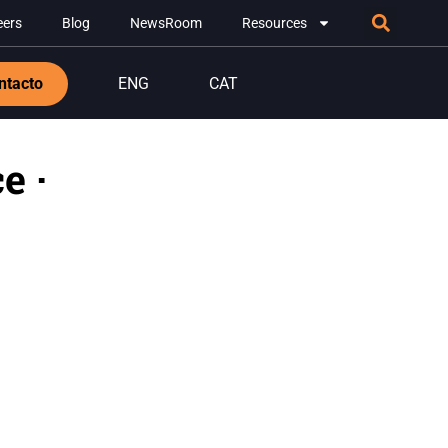
eers
Blog
NewsRoom
Resources
ntacto
ENG
CAT
e ·