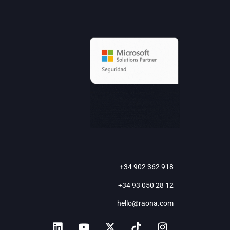
+34 902 362 918
+34 93 050 28 12
hello@raona.com