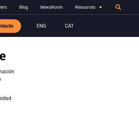
eers
Blog
NewsRoom
Resources
ntacto
ENG
CAT
e
rmación
n
sidad