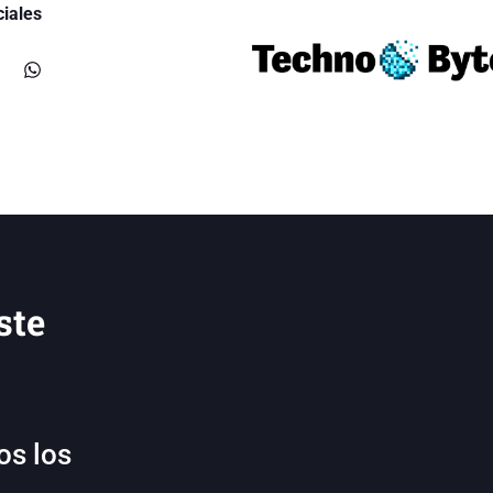
iales
ste
os los