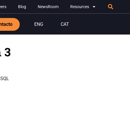
eers
Blog
NewsRoom
Resources
ntacto
ENG
CAT
 3
y SQL