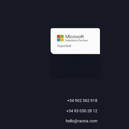
+34 902 362 918
+34 93 050 28 12
hello@raona.com