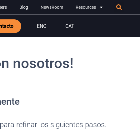
eers
Blog
NewsRoom
Resources
ntacto
ENG
CAT
n nosotros!
mente
ra refinar los siguientes pasos.