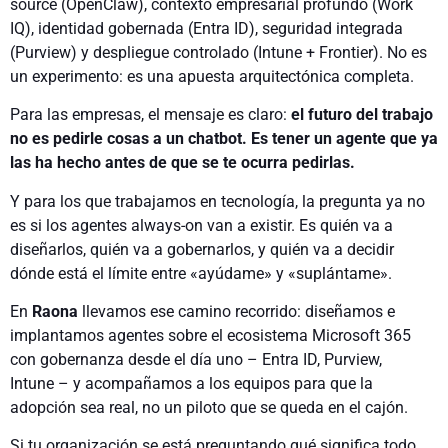
source (OpenClaw), contexto empresarial profundo (Work
IQ), identidad gobernada (Entra ID), seguridad integrada
(Purview) y despliegue controlado (Intune + Frontier). No es
un experimento: es una apuesta arquitectónica completa.
Para las empresas, el mensaje es claro:
el futuro del trabajo
no es pedirle cosas a un chatbot. Es tener un agente que ya
las ha hecho antes de que se te ocurra pedirlas.
Y para los que trabajamos en tecnología, la pregunta ya no
es si los agentes always-on van a existir. Es quién va a
diseñarlos, quién va a gobernarlos, y quién va a decidir
dónde está el límite entre «ayúdame» y «suplántame».
En
Raona
llevamos ese camino recorrido: diseñamos e
implantamos agentes sobre el ecosistema Microsoft 365
con gobernanza desde el día uno – Entra ID, Purview,
Intune – y acompañamos a los equipos para que la
adopción sea real, no un piloto que se queda en el cajón.
Si tu organización se está preguntando qué significa todo