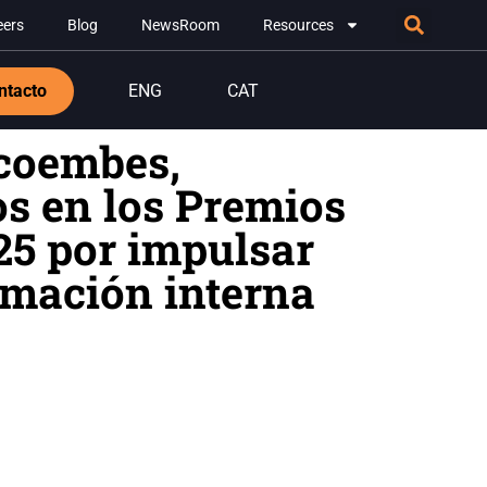
eers
Blog
NewsRoom
Resources
ntacto
ENG
CAT
coembes,
s en los Premios
25 por impulsar
rmación interna