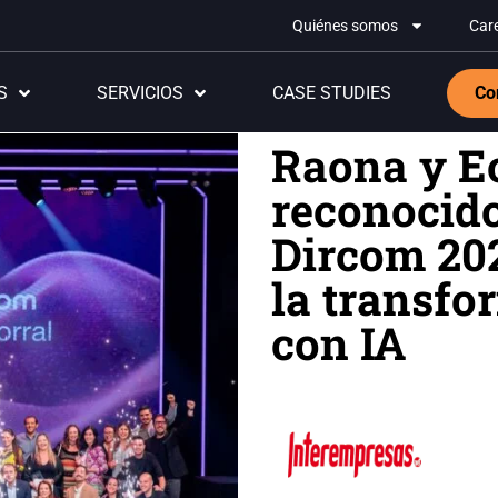
Quiénes somos
Car
S
SERVICIOS
CASE STUDIES
Co
Raona y E
reconocido
Dircom 20
la transfo
con IA