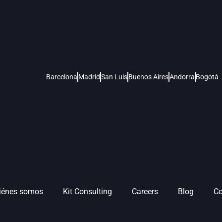
Barcelona
Madrid
San Luis
Buenos Aires
Andorra
Bogotá
iénes somos
Kit Consulting
Careers
Blog
Co