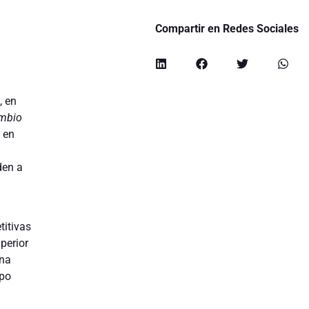
Compartir en Redes Sociales
, en
ambio
 en
den a
titivas
perior
una
mpo