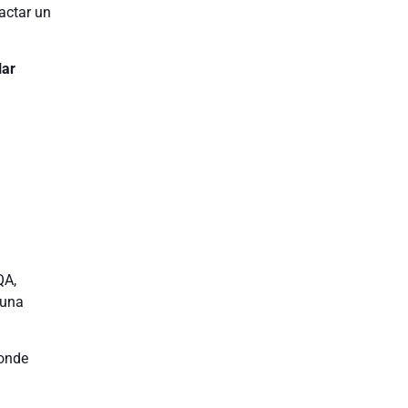
dactar un
lar
QA,
 una
onde