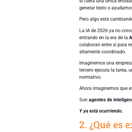
si fuera una única entida
generar texto o ayudarno
Pero algo está cambiand
La IA de 2026 ya no con
entrando en la era de la
A
colaboran entre sí para 
altamente coordinado.
Imaginemos una empresa 
tercero ejecuta la tarea, 
normativo.
Ahora imaginemos que es
S
on
agentes de inteligenc
Y ya está ocurriendo.
2. ¿Qué es 