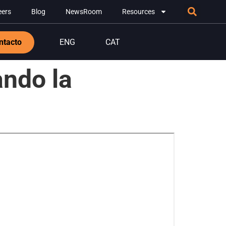
eers
Blog
NewsRoom
Resources
ntacto
ENG
CAT
ando la