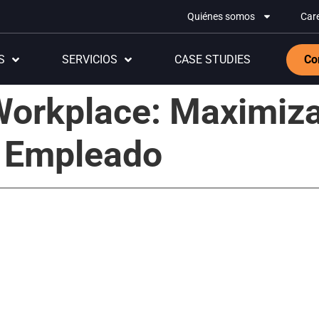
Quiénes somos
Car
S
SERVICIOS
CASE STUDIES
Co
 Workplace: Maximiz
l Empleado