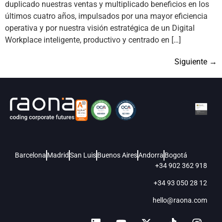
duplicado nuestras ventas y multiplicado beneficios en los
últimos cuatro años, impulsados por una mayor eficiencia
operativa y por nuestra visión estratégica de un Digital
Workplace inteligente, productivo y centrado en […]
Siguiente
→
Barcelona
Madrid
San Luis
Buenos Aires
Andorra
Bogotá
+34 902 362 918
+34 93 050 28 12
hello@raona.com