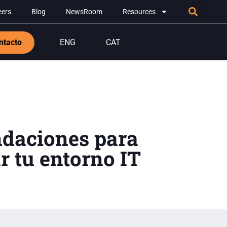
eers
Blog
NewsRoom
Resources
ntacto
ENG
CAT
daciones para
 tu entorno IT