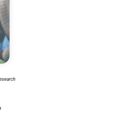
Research
e