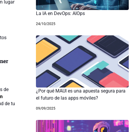
n lugar
La IA en DevOps: AIOps
24/10/2025
etos
ener
s de
¿Por qué MAUI es una apuesta segura para
ón
el futuro de las apps móviles?
ud de tu
09/09/2025