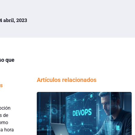
14 abril, 2023
so que
Artículos relacionados
as
pción
s de
orno
la hora