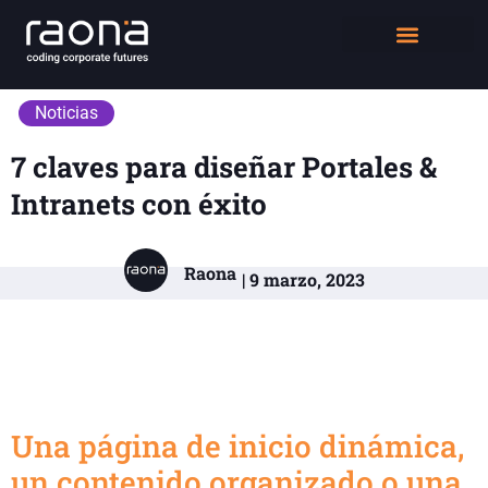
DIGITAL WORKPLACE
QUIÉNES SOMOS
Noticias
7 claves para diseñar Portales &
Intranets con éxito
Raona
| 9 marzo, 2023
Una página de inicio dinámica,
un contenido organizado o una