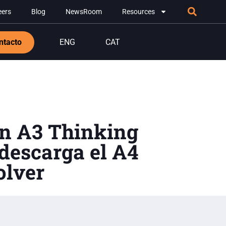
eers
Blog
NewsRoom
Resources
ntacto
ENG
CAT
an A3 Thinking
descarga el A4
olver