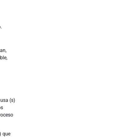
.
an,
ble,
usa (s)
os
proceso
) que