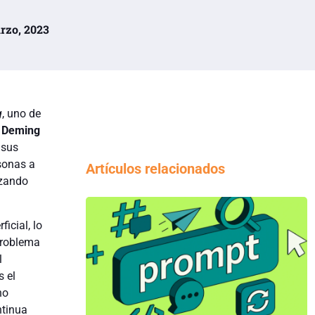
arzo, 2023
g
, uno de
e Deming
 sus
rsonas a
Artículos relacionados
izando
icial, lo
problema
l
s el
no
ntinua