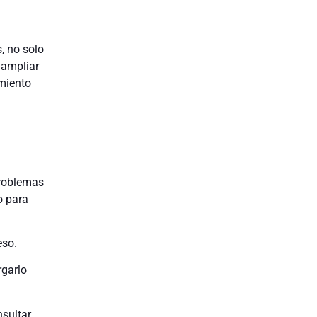
, no solo
 ampliar
imiento
problemas
o para
eso.
rgarlo
nsultar