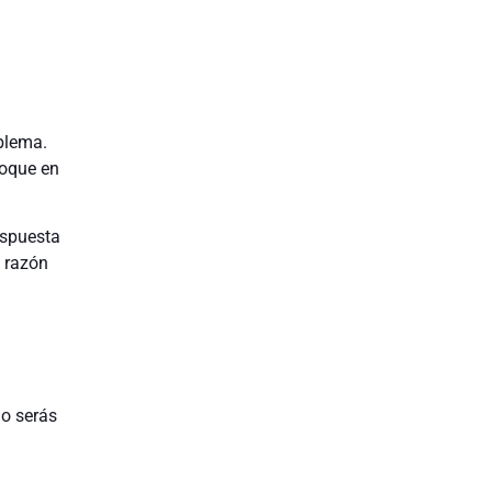
oblema.
foque en
espuesta
a razón
io serás