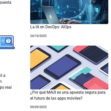
spuesta
La IA en DevOps: AIOps
24/10/2025
l a
n
po real
¿Por qué MAUI es una apuesta segura para
el futuro de las apps móviles?
09/09/2025