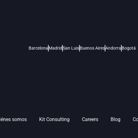
Barcelona
Madrid
San Luis
Buenos Aires
Andorra
Bogotá
iénes somos
Kit Consulting
Careers
Blog
Co