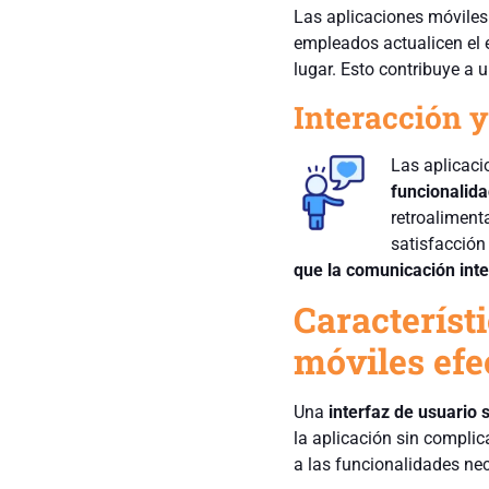
Las aplicaciones móviles 
empleados actualicen el 
lugar. Esto contribuye a 
Interacción 
Las apli
caci
funcionalid
retroaliment
satisfacción
que la comunicación int
Característi
móviles efe
Una
interfaz de usuario s
la aplicación sin complica
a las funcionalidades nec