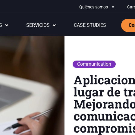
Quiénes somos
Car
S
SERVICIOS
CASE STUDIES
Co
Communication
Aplicacion
lugar de tr
Mejorando
comunicac
compromi