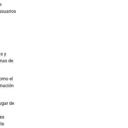
e
usuarios
as y
rmas de
como el
rmación
ugar de
nes
te