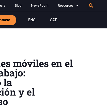
eers
Blog
NewsRoom
Resources
ntacto
ENG
CAT
es móviles en el
abajo:
 la
ión y el
so