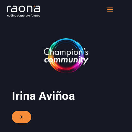
DIGITAL WORKPLACE
QUIÉNES SOMOS
Irina Aviñoa