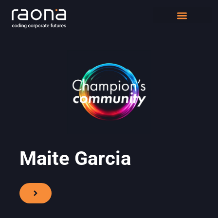
DIGITAL WORKPLACE
QUIÉNES SOMOS
Maite Garcia