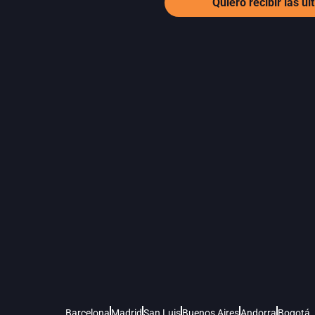
Quiero recibir las ú
Barcelona
Madrid
San Luis
Buenos Aires
Andorra
Bogotá