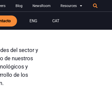
eers
Blog
NewsRoom
Resources
ntacto
ENG
CAT
des del sector y
o de nuestros
nológicos y
rollo de los
n.