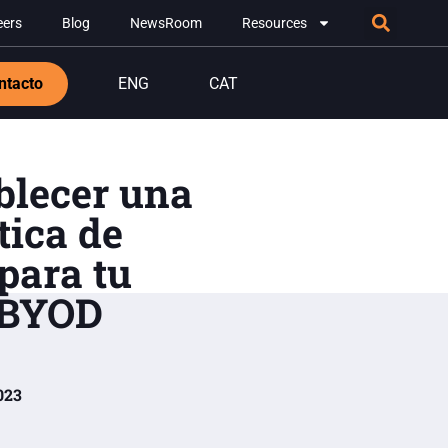
eers
Blog
NewsRoom
Resources
ntacto
ENG
CAT
blecer una
tica de
para tu
a BYOD
023