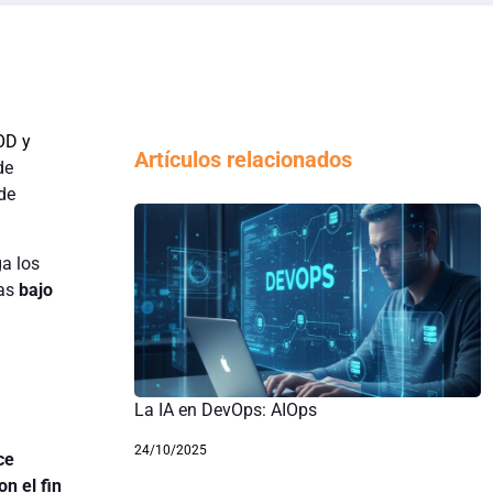
OD y
Artículos relacionados
de
de
a los
vas
bajo
La IA en DevOps: AIOps
24/10/2025
ce
n el fin