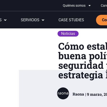
Quiénes somos
Car
S
SERVICIOS
CASE STUDIES
Co
Noticias
Cómo esta
buena polí
seguridad 
estrategi
Raona
| 9 marzo, 2