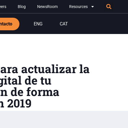
eers
Blog
NewsRoom
Resources
ntacto
ENG
CAT
ara actualizar la
ital de tu
ón de forma
n 2019