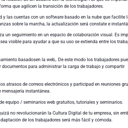
orma que agilicen la transición de los trabajadores.
d y las cuentas con un software basado en la nube que facilite l
anzas sobre la marcha, la actualización será constate e instant
liza un seguimiento en un espacio de colaboración visual. Es im
 sea visible para ayudar a que su uso se extienda entre los trab
miento basados ​​en la web,. De este modo los trabajadores pu
r documentos para administrar la carga de trabajo y compartir
los atrasos de correos electrónicos y participad en reuniones gr
e mensajería instantánea.
de equipo / seminarios web gratuitos, tutoriales y seminarios.
izá no revolucionarán la Cultura Digital de tu empresa, sin em
daptación de los trabajadores será más fácil y cómoda.