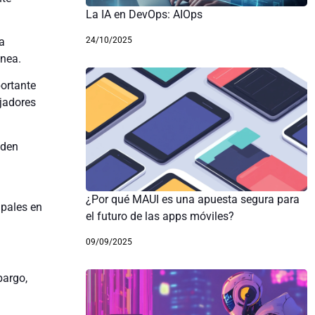
La IA en DevOps: AIOps
24/10/2025
a
ánea.
portante
ajadores
eden
¿Por qué MAUI es una apuesta segura para
upales en
el futuro de las apps móviles?
09/09/2025
bargo,