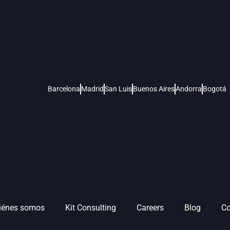
Barcelona
Madrid
San Luis
Buenos Aires
Andorra
Bogotá
iénes somos
Kit Consulting
Careers
Blog
Co