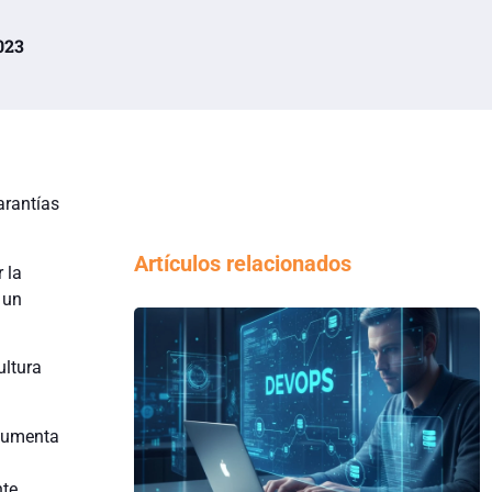
023
arantías
Artículos relacionados
 la
 un
ultura
 aumenta
nte