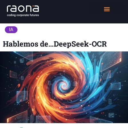
DIGITAL WORKPLACE
QUIÉNES SOMOS
IA
Hablemos de…DeepSeek-OCR