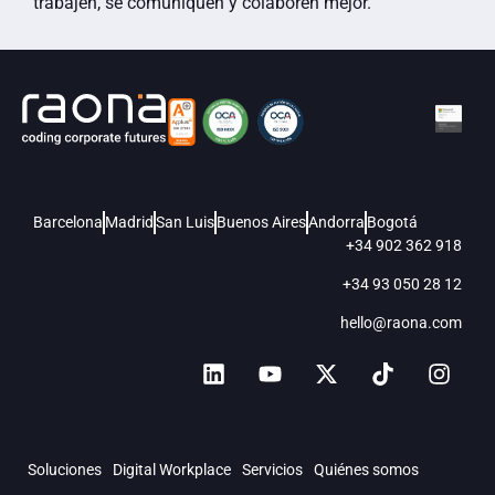
trabajen, se comuniquen y colaboren mejor.
Barcelona
Madrid
San Luis
Buenos Aires
Andorra
Bogotá
+34 902 362 918
+34 93 050 28 12
hello@raona.com
Soluciones
Digital Workplace
Servicios
Quiénes somos