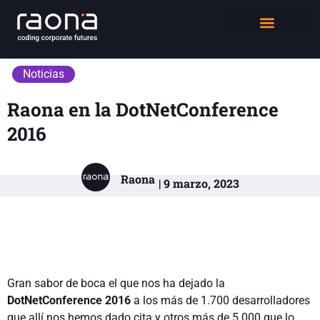
DIGITAL WORKPLACE
QUIÉNES SOMOS
Noticias
Raona en la DotNetConference
2016
Raona
| 9 marzo, 2023
Gran sabor de boca el que nos ha dejado la
DotNetConference 2016
a los más de 1.700 desarrolladores
que allí nos hemos dado cita y otros más de 5.000 que lo