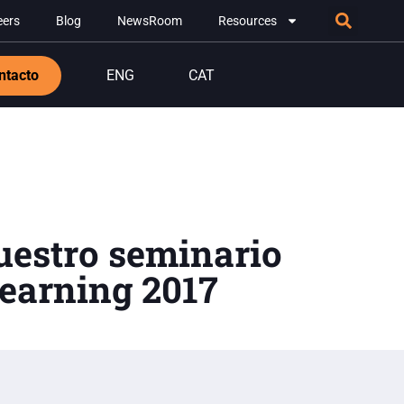
eers
Blog
NewsRoom
Resources
ntacto
ENG
CAT
uestro seminario
earning 2017