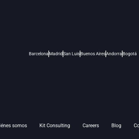
Barcelona
Madrid
San Luis
Buenos Aires
Andorra
Bogotá
iénes somos
Kit Consulting
Careers
Blog
Co