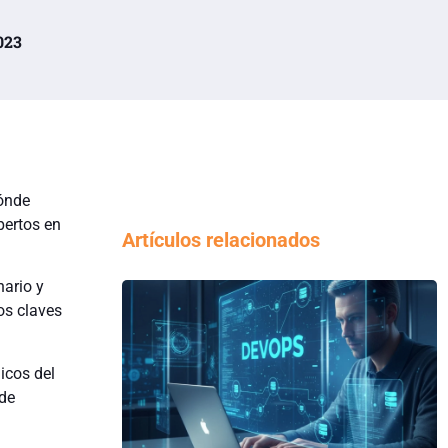
023
dónde
pertos en
Artículos relacionados
ario y
os claves
icos del
 de