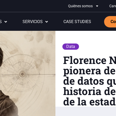
Quiénes somos
Car
S
SERVICIOS
CASE STUDIES
Co
Data
Florence N
pionera de
de datos q
historia de
de la estad