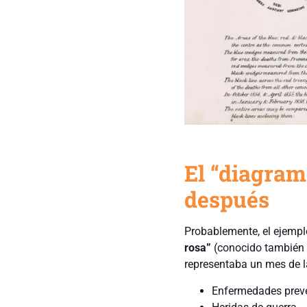
El “diagrama
después
Probablemente, el ejemplo
rosa”
(conocido también c
representaba un mes de la
Enfermedades preve