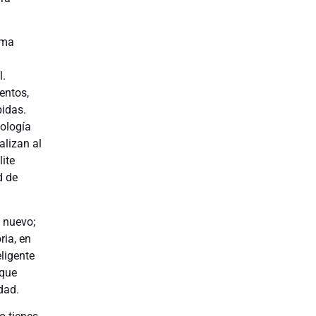
rma
l.
entos,
pidas.
ología
alizan al
lite
d de
 nuevo;
ria, en
ligente
 que
dad.