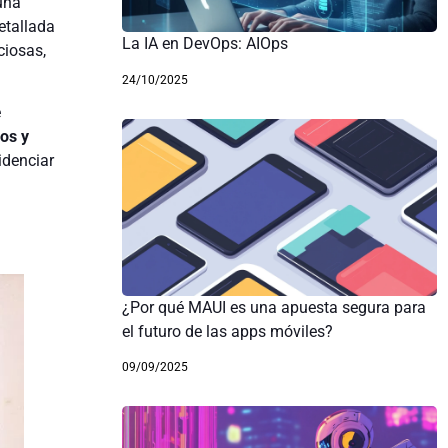
una
etallada
La IA en DevOps: AIOps
ciosas,
24/10/2025
e
cos y
idenciar
¿Por qué MAUI es una apuesta segura para
el futuro de las apps móviles?
09/09/2025