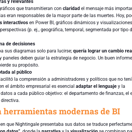
ras y relevantes
gráficos que transmitieran con
claridad
el mensaje más importan
rias eran responsables de la mayor parte de las muertes. Hoy, 
 interactivos
en Power BI, gráficos dinámicos y visualizacione
perspectivas (p. ej., geográfica, temporal, segmentada por tipo 
ma de decisiones
a sus diagramas solo para lucirse;
quería lograr un cambio rea
y paneles deben guiar la estrategia de negocio. Un buen inform
ierde su propósito.
ada al público
acilitó la comprensión a administradores y políticos que no ten
en el ámbito empresarial es esencial
adaptar el lenguaje
y la
 datos a cada público objetivo: el departamento de finanzas, el 
 directiva.
 herramientas modernas de BI
ma en que Nightingale presentaba sus datos se traduce perfectame
con datos”
, donde la
narrativa
y la
visualización
se combinan pa