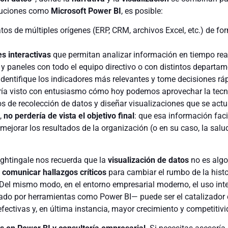
luciones como
Microsoft Power BI
, es posible:
atos de múltiples orígenes (ERP, CRM, archivos Excel, etc.) de fo
es interactivas
que permitan analizar información en tiempo rea
y paneles con todo el equipo directivo o con distintos departam
dentifique los indicadores más relevantes y tome decisiones rá
ría visto con entusiasmo cómo hoy podemos aprovechar la tecn
 de recolección de datos y diseñar visualizaciones que se actu
,
no perdería de vista el objetivo final
: que esa información faci
mejorar los resultados de la organización (o en su caso, la salu
ightingale nos recuerda que la
visualización de datos
no es algo
e
comunicar hallazgos críticos
para cambiar el rumbo de la histo
 Del mismo modo, en el entorno empresarial moderno, el uso inte
ado por herramientas como Power BI— puede ser el catalizador
ectivas y, en última instancia, mayor crecimiento y competitivi