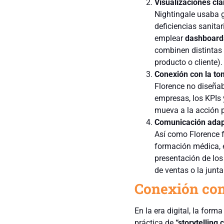
Visualizaciones cla
Nightingale usaba 
deficiencias sanita
emplear
dashboards
combinen distintas 
producto o cliente).
Conexión con la to
Florence no diseñab
empresas, los KPIs 
mueva a la acción p
Comunicación adapt
Así como Florence f
formación médica, 
presentación de los
de ventas o la junta
Conexión con
En la era digital, la for
práctica de
“storytelling 