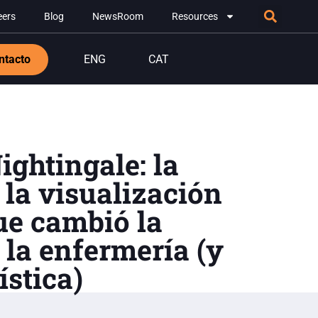
eers
Blog
NewsRoom
Resources
ntacto
ENG
CAT
ightingale: la
 la visualización
ue cambió la
 la enfermería (y
ística)