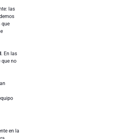
te: las
podemos
s que
de
l
. En las
e que no
ían
equipo
nte en la
ra