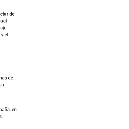
ctar de
sual
aje
y el
emas de
su
paña, en
s