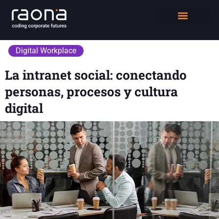
DIGITAL WORKPLACE
QUIÉNES SOMOS
Digital Workplace
La intranet social: conectando
personas, procesos y cultura
digital