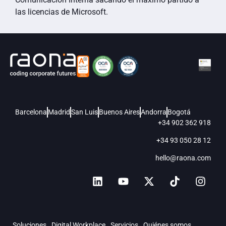
las licencias de Microsoft.
Barcelona
Madrid
San Luis
Buenos Aires
Andorra
Bogotá
+34 902 362 918
+34 93 050 28 12
hello@raona.com
Soluciones
Digital Workplace
Servicios
Quiénes somos