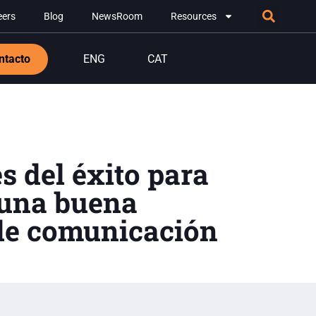
eers
Blog
NewsRoom
Resources
ntacto
ENG
CAT
s del éxito para
 una buena
e comunicación